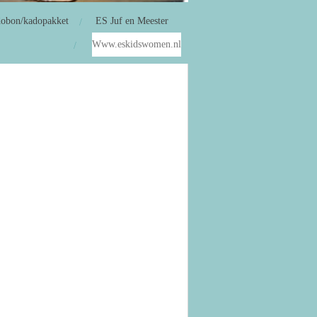
obon/kadopakket
ES Juf en Meester
Www.eskidswomen.nl