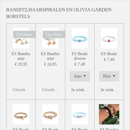
BANDITZ,HAARSPIRALEN EN OLIVIA GARDEN
BORSTELS
Uitverkocht
Uitverkocht
ES Banditz
ES Banditz
ES Beadz
ES Beadz
setje
setje
diverse
€ 7,49
€ 29,95
€ 24,95
€ 7,49
Uitverkocht
Uitverkocht
In winkelwagen
In winkelwagen
ES Beadz
ES Beadz
ES Beadz
ES Banditz