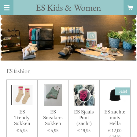
ES Kids
&
Women
Ga
direct
naar
de
hoofdinhoud
ES fashion
Sale!
ES
ES
ES Sjaals
ES zachte
Trendy
Sneakers
Punt
muts
Sokken
Sokken
(zacht)
Hella
€ 5,95
€ 5,95
€ 19,95
€ 12,00
€ 14,95