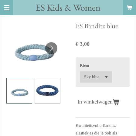
ES Kids
&
Women
Ga
direct
naar
ES Banditz blue
de
hoofdinhoud
€ 3,00
Kleur
In winkelwagen
Kwaliteitsvolle Banditz
elastiekjes die je ook als