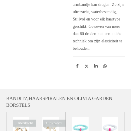
armbandje kan dragen! Ze zijn
ultrazacht, waterbestendig,
Stijlvol en voor elk haartype
geschikt. Geweven van meer
dan 60 draden met een unieke
techniek om zijn elasticiteit te
behouden.
D
D
S
D
e
e
h
e
l
e
a
l
e
l
r
e
n
e
n
BANDITZ,HAARSPIRALEN EN OLIVIA GARDEN
BORSTELS
Uitverkocht
Uitverkocht