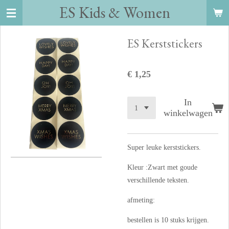
ES Kids
&
Women
Ga
direct
naar
ES Kerststickers
de
hoofdinhoud
€ 1,25
In
winkelwagen
Super leuke kerststickers.
Kleur :Zwart met goude
verschillende teksten.
afmeting:
bestellen is 10 stuks krijgen.