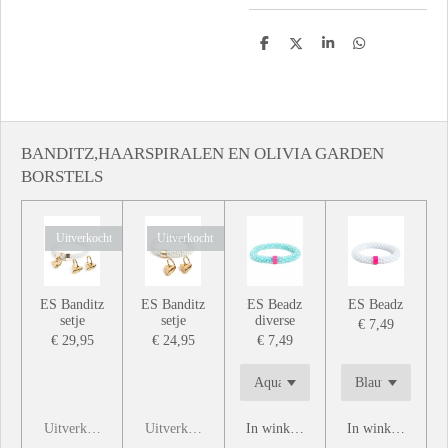
D
D
S
D
e
e
h
e
l
e
a
l
e
l
r
e
n
e
n
BANDITZ,HAARSPIRALEN EN OLIVIA GARDEN
BORSTELS
Uitverkocht
Uitverkocht
ES Banditz
ES Banditz
ES Beadz
ES Beadz
setje
setje
diverse
€ 7,49
€ 29,95
€ 24,95
€ 7,49
Uitverkocht
Uitverkocht
In winkelwagen
In winkelwagen