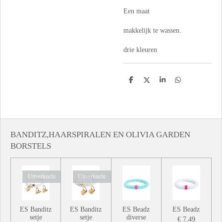
Een maat
makkelijk te wassen.
drie kleuren
D
D
S
D
e
e
h
e
l
e
a
l
e
l
r
e
n
e
n
BANDITZ,HAARSPIRALEN EN OLIVIA GARDEN
BORSTELS
Uitverkocht
Uitverkocht
ES Banditz
ES Banditz
ES Beadz
ES Beadz
setje
setje
diverse
€ 7,49