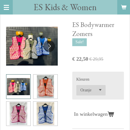
ES Kids
&
Women
Ga
direct
naar
ES Bodywarmer
de
Zomers
hoofdinhoud
Sale!
€ 22,50
€ 29,95
Kleuren
In winkelwagen