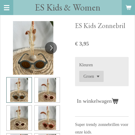
ES Kids
&
Women
Ga
direct
naar
ES Kids Zonnebril
de
hoofdinhoud
€ 3,95
Kleuren
In winkelwagen
Super trendy zonnebrillen voor
onze kids.