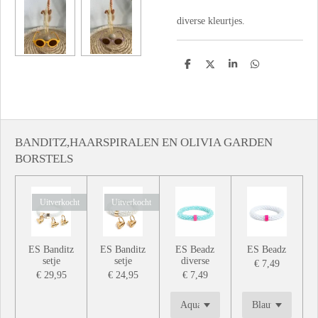
diverse kleurtjes.
D
D
S
D
e
e
h
e
l
e
a
l
e
l
r
e
n
e
n
BANDITZ,HAARSPIRALEN EN OLIVIA GARDEN
BORSTELS
Uitverkocht
Uitverkocht
ES Banditz
ES Banditz
ES Beadz
ES Beadz
setje
setje
diverse
€ 7,49
€ 29,95
€ 24,95
€ 7,49