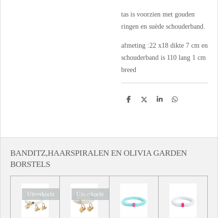
tas is voorzien met gouden
ringen en suède schouderband.
afmeting :22 x18 dikte 7 cm en
schouderband is 110 lang 1 cm
breed
D
D
S
D
e
e
h
e
l
e
a
l
e
l
r
e
n
e
n
BANDITZ,HAARSPIRALEN EN OLIVIA GARDEN
BORSTELS
Uitverkocht
Uitverkocht