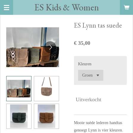
ES Kids
&
Women
Ga
direct
naar
ES Lynn tas suede
de
hoofdinhoud
€ 35,00
Kleuren
Uitverkocht
Mooie suède lederen handtas
genoegt Lynn is vier kleuren.