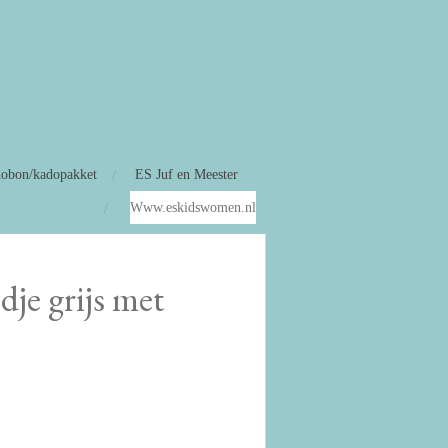
obon/kadopakket
ES Juf en Meester
Www.eskidswomen.nl
je grijs met