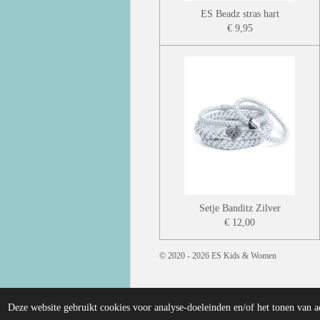
ES Beadz stras hart
€ 9,95
Setje Banditz Zilver
€ 12,00
© 2020 - 2026 ES Kids & Women
Deze website gebruikt cookies voor analyse-doeleinden en/of het tonen van a