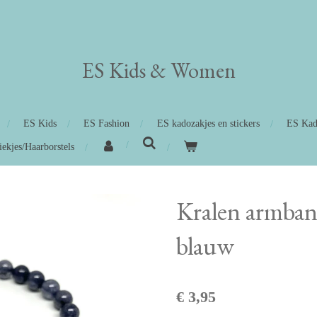
ES Kids
&
Women
ES Kids
ES Fashion
ES kadozakjes en stickers
ES Kad
iekjes/Haarborstels
Kralen armband
blauw
€ 3,95