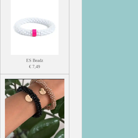
ES Beadz
€ 7,49