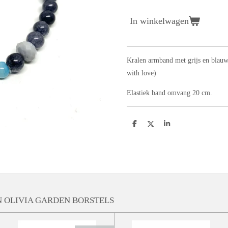
In winkelwagen
Kralen armband met grijs en blauw
with love)
Elastiek band omvang 20 cm.
D
D
S
e
e
h
l
e
a
e
l
r
n
e
 OLIVIA GARDEN BORSTELS