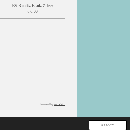
ES Banditz Beadz Zilver
€ 6,00
Powered by
JouwWeb
Akkoord