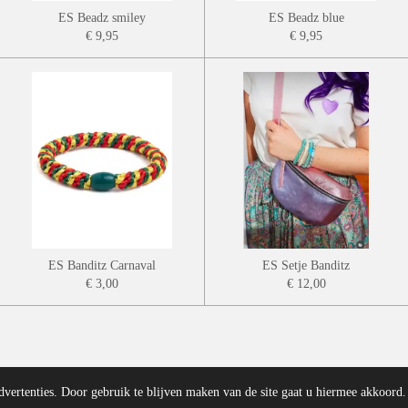
ES Beadz smiley
ES Beadz blue
€ 9,95
€ 9,95
ES Banditz Carnaval
ES Setje Banditz
€ 3,00
€ 12,00
dvertenties. Door gebruik te blijven maken van de site gaat u hiermee akkoord.