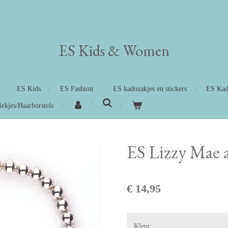
ES Kids
&
Women
ES Kids
ES Fashion
ES kadozakjes en stickers
ES Kad
iekjes/Haarborstels
ES Lizzy Mae 
€ 14,95
Kleur