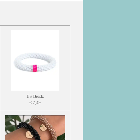
ES Beadz
€ 7,49