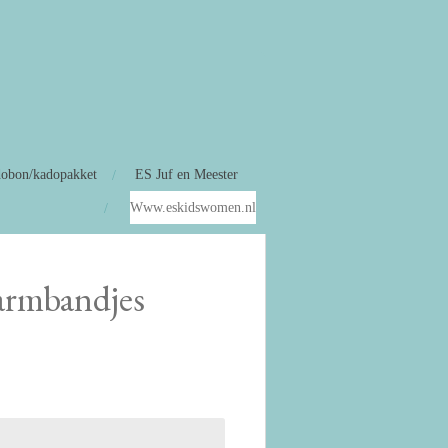
obon/kadopakket
ES Juf en Meester
Www.eskidswomen.nl
armbandjes