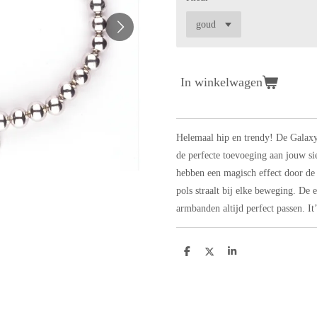
In winkelwagen
Helemaal hip en trendy! De Galax
de perfecte toevoeging aan jouw si
hebben een magisch effect door de 
pols straalt bij elke beweging. De 
armbanden altijd perfect passen. It
D
D
S
e
e
h
l
e
a
e
l
r
n
e