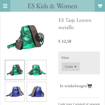
ES Kids
&
Women
Ga
direct
naar
ES Tasje Leuven
de
metallic
hoofdinhoud
€ 12,50
Kleur
In winkelwagen
Leuk voor Carnaval of gewoon