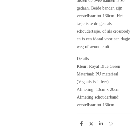
tussen de twee banden is zo
gedaan. Beide banden zijn
verstelbaar tot 130cm. Het
tasje is te dragen als
schoudertasje, of als crossbody
en is een ideaal voor een dagje
weg of avondje uit!
Details
:
Kleur: Royal Blue,Green
Materiaal: PU materiaal
(Veganistisch leer)
Afmeting: 13cm x 20cm
Afmeting schouderband:
verstelbaar tot 130cm
D
D
S
D
e
e
h
e
l
e
a
l