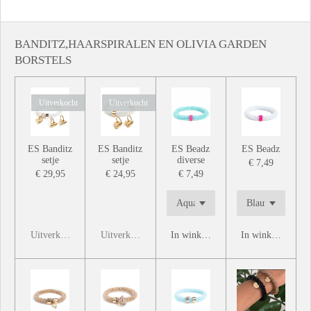
e
l
r
e
n
e
n
BANDITZ,HAARSPIRALEN EN OLIVIA GARDEN
BORSTELS
Uitverkocht
Uitverkocht
ES Banditz
ES Banditz
ES Beadz
ES Beadz
setje
setje
diverse
€ 7,49
€ 29,95
€ 24,95
€ 7,49
Uitverkocht
Uitverkocht
In winkelwagen
In winkelwagen