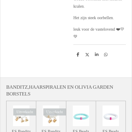
kralen.
Het zijn steek oorbellen.
leuk voor de vastelovend ❤️💛
💚
D
D
S
D
e
e
h
e
l
e
a
l
e
l
r
e
n
e
n
BANDITZ,HAARSPIRALEN EN OLIVIA GARDEN
BORSTELS
Uitverkocht
Uitverkocht
ES Banditz
ES Banditz
ES Beadz
ES Beadz