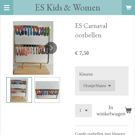
ES Kids
&
Women
Ga
direct
naar
ES Carnaval
de
oorbellen
hoofdinhoud
€ 7,50
Kleuren
In
winkelwagen
Goude oorbellen met kleuren