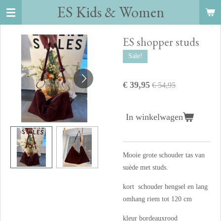
ES Kids
&
Women
Ga
direct
naar
ES shopper studs
de
Sale!
hoofdinhoud
€ 39,95
€ 54,95
In winkelwagen
Mooie grote schouder tas van
suède met studs.
kort schouder hengsel en lang
omhang riem tot 120 cm
kleur bordeauxrood