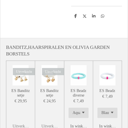
D
D
S
D
e
e
h
e
l
e
a
l
e
l
r
e
n
e
n
BANDITZ,HAARSPIRALEN EN OLIVIA GARDEN
BORSTELS
Uitverkocht
Uitverkocht
ES Banditz
ES Banditz
ES Beadz
ES Beadz
setje
setje
diverse
€ 7,49
€ 29,95
€ 24,95
€ 7,49
Uitverkocht
Uitverkocht
In winkelwagen
In winkelwagen