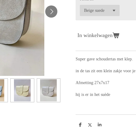
In winkelwagen
Super gave schoudertas met klep.
in de tas zit een klein zakje voor je
Afmetting:27x7x17
hij is er in het suède
D
D
S
e
e
h
l
e
a