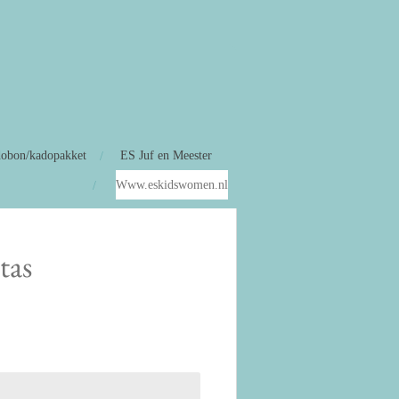
obon/kadopakket
ES Juf en Meester
Www.eskidswomen.nl
tas