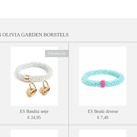
e
l
r
n
e
 OLIVIA GARDEN BORSTELS
Uitverkocht
ES Banditz setje
ES Beadz diverse
€ 24,95
€ 7,49