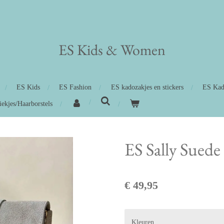
ES Kids
&
Women
ES Kids
ES Fashion
ES kadozakjes en stickers
ES Kad
iekjes/Haarborstels
ES Sally Suede 
€ 49,95
Kleuren