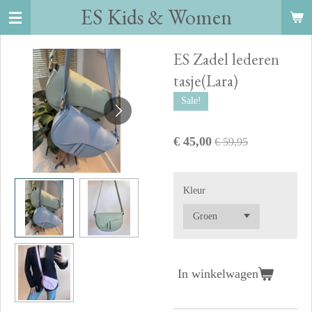
ES Kids
&
Women
Ga
direct
naar
ES Zadel lederen
de
tasje(Lara)
hoofdinhoud
Sale!
€ 45,00
€ 59,95
Kleur
In winkelwagen