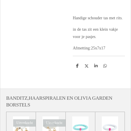
Handige schouder tas met rits.
in de tas zit een klein vakje
voor je pasjes.
Afmetting:25x7x17
D
D
S
D
e
e
h
e
l
e
a
l
e
l
r
e
n
e
n
BANDITZ,HAARSPIRALEN EN OLIVIA GARDEN
BORSTELS
Uitverkocht
Uitverkocht