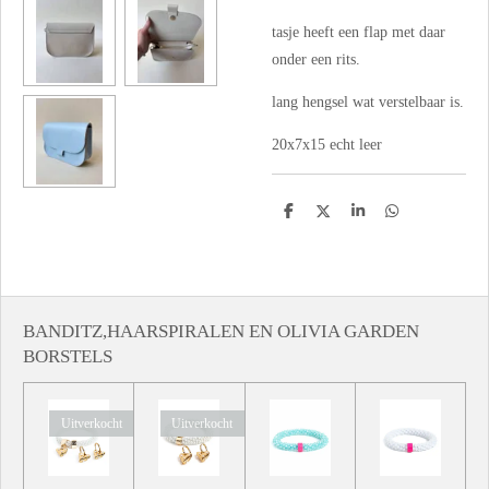
tasje heeft een flap met daar
onder een rits.
lang hengsel wat verstelbaar is.
20x7x15 echt leer
D
D
S
D
e
e
h
e
l
e
a
l
e
l
r
e
n
e
n
BANDITZ,HAARSPIRALEN EN OLIVIA GARDEN
BORSTELS
Uitverkocht
Uitverkocht