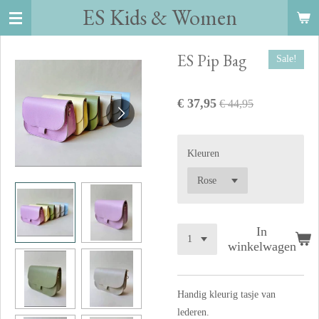
ES Kids
&
Women
Ga
direct
naar
ES Pip Bag
Sale!
de
hoofdinhoud
€ 37,95
€ 44,95
Kleuren
In
winkelwagen
Handig kleurig tasje van
lederen.