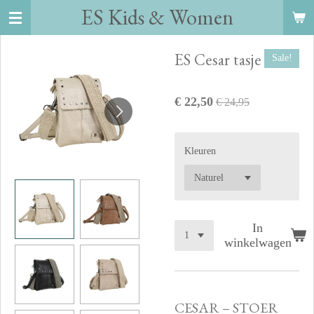
ES Kids
&
Women
Ga
direct
naar
ES Cesar tasje
Sale!
de
hoofdinhoud
€ 22,50
€ 24,95
Kleuren
In
winkelwagen
CESAR – STOER