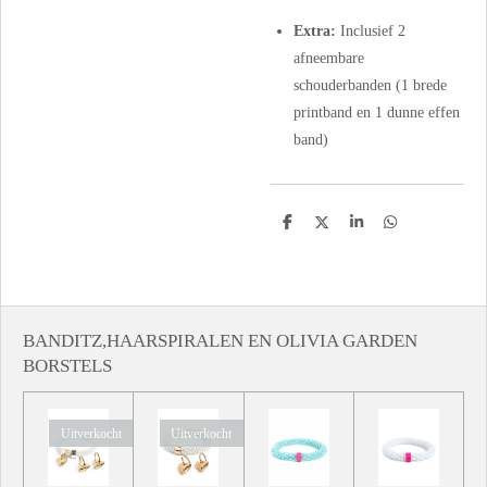
Extra:
Inclusief 2
afneembare
schouderbanden (1 brede
printband en 1 dunne effen
band)
D
D
S
D
e
e
h
e
l
e
a
l
e
l
r
e
n
e
n
BANDITZ,HAARSPIRALEN EN OLIVIA GARDEN
BORSTELS
Uitverkocht
Uitverkocht