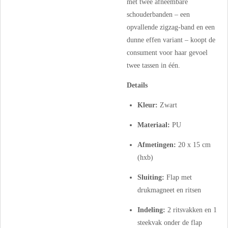
met twee afneembare
schouderbanden – een
opvallende zigzag-band en een
dunne effen variant – koopt de
consument voor haar gevoel
twee tassen in één.
Details
Kleur:
Zwart
Materiaal:
PU
Afmetingen:
20 x 15 cm
(hxb)
Sluiting:
Flap met
drukmagneet en ritsen
Indeling:
2 ritsvakken en 1
steekvak onder de flap