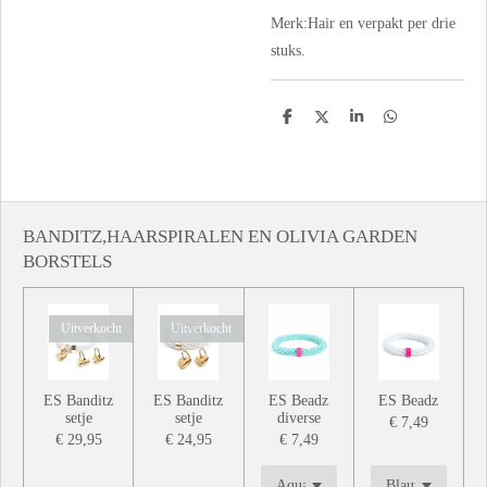
Merk:Hair en verpakt per drie
stuks.
D
D
S
D
e
e
h
e
l
e
a
l
e
l
r
e
n
e
n
BANDITZ,HAARSPIRALEN EN OLIVIA GARDEN
BORSTELS
Uitverkocht
Uitverkocht
ES Banditz
ES Banditz
ES Beadz
ES Beadz
setje
setje
diverse
€ 7,49
€ 29,95
€ 24,95
€ 7,49