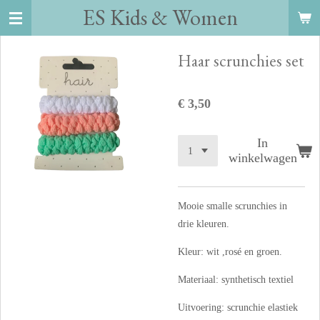
ES Kids
&
Women
Ga
direct
naar
Haar scrunchies set
de
hoofdinhoud
€ 3,50
In
winkelwagen
Mooie smalle scrunchies in
drie kleuren.
Kleur: wit ,rosé en groen.
Materiaal: synthetisch textiel
Uitvoering: scrunchie elastiek