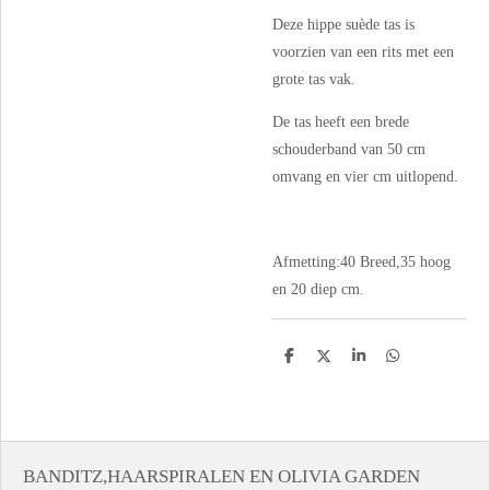
Deze hippe suède tas is
voorzien van een rits met een
grote tas vak.
De tas heeft een brede
schouderband van 50 cm
omvang en vier cm uitlopend.
Afmetting:40 Breed,35 hoog
en 20 diep cm.
D
D
S
D
e
e
h
e
l
e
a
l
e
l
r
e
n
e
n
BANDITZ,HAARSPIRALEN EN OLIVIA GARDEN