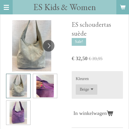
ES Kids
&
Women
Ga
direct
naar
ES schoudertas
de
suède
hoofdinhoud
Sale!
€ 32,50
€ 39,95
Kleuren
In winkelwagen