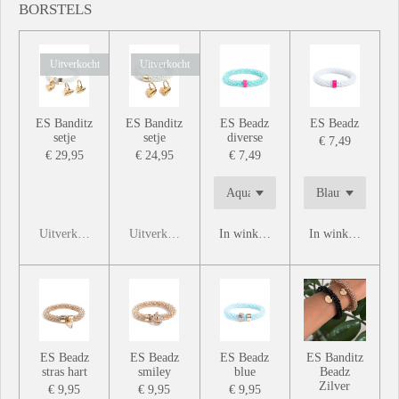
BORSTELS
Uitverkocht
Uitverkocht
ES Banditz
ES Banditz
ES Beadz
ES Beadz
setje
setje
diverse
€ 7,49
€ 29,95
€ 24,95
€ 7,49
Uitverkocht
Uitverkocht
In winkelwagen
In winkelwagen
ES Beadz
ES Beadz
ES Beadz
ES Banditz
stras hart
smiley
blue
Beadz
Zilver
€ 9,95
€ 9,95
€ 9,95