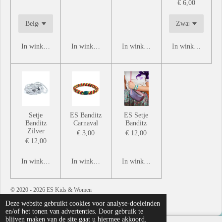
€ 6,00
In winkelwagen
In winkelwagen
In winkelwagen
In winkelwagen
Setje
ES Banditz
ES Setje
Banditz
Carnaval
Banditz
Zilver
€ 3,00
€ 12,00
€ 12,00
In winkelwagen
In winkelwagen
In winkelwagen
© 2020 - 2026 ES Kids & Women
Powered by
JouwWeb
Deze website gebruikt cookies voor analyse-doeleinden
en/of het tonen van advertenties. Door gebruik te
blijven maken van de site gaat u hiermee akkoord.