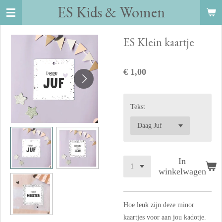
ES Kids
&
Women
Ga
direct
naar
ES Klein kaartje
de
hoofdinhoud
€ 1,00
Tekst
In
winkelwagen
Hoe leuk zijn deze minor
kaartjes voor aan jou kadotje.