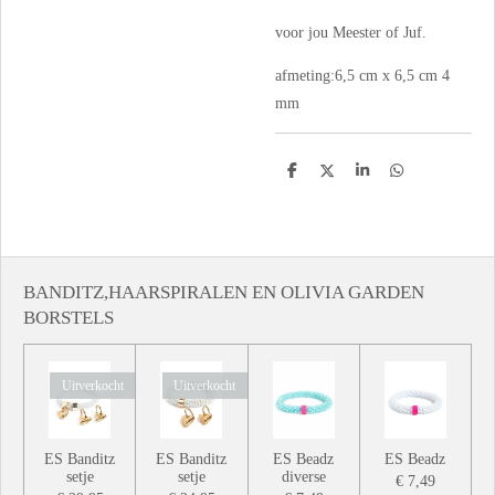
voor jou Meester of Juf.
afmeting:6,5 cm x 6,5 cm 4
mm
D
D
S
D
e
e
h
e
l
e
a
l
e
l
r
e
n
e
n
BANDITZ,HAARSPIRALEN EN OLIVIA GARDEN
BORSTELS
Uitverkocht
Uitverkocht
ES Banditz
ES Banditz
ES Beadz
ES Beadz
setje
setje
diverse
€ 7,49